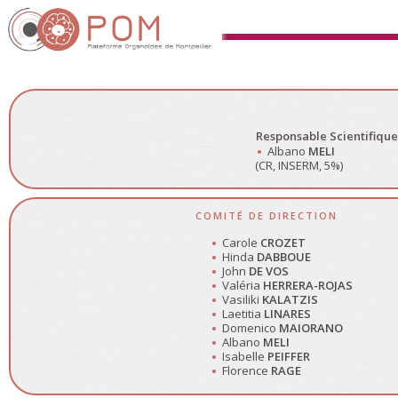
Responsable Scientifique 
Albano
MELI
(CR, INSERM, 5%)
COMITÉ DE DIRECTION
Carole
CROZET
Hinda
DABBOUE
John
DE VOS
Valéria
HERRERA-ROJAS
Vasiliki
KALATZIS
Laetitia
LINARES
Domenico
MAIORANO
Albano
MELI
Isabelle
PEIFFER
Florence
RAGE