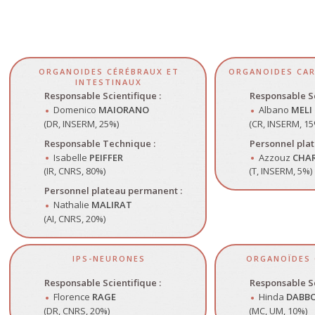
ORGANOIDES CÉRÉBRAUX ET
ORGANOIDES CAR
INTESTINAUX
Responsable Scientifique :
Responsable Sc
Domenico
MAIORANO
Albano
MELI
(DR, INSERM, 25%)
(CR, INSERM, 15
Responsable Technique :
Personnel pla
Isabelle
PEIFFER
Azzouz
CHA
(IR, CNRS, 80%)
(T, INSERM, 5%)
Personnel plateau permanent :
Nathalie
MALIRAT
(AI, CNRS, 20%)
IPS-NEURONES
ORGANOÏDES 
Responsable Scientifique :
Responsable Sc
Florence
RAGE
Hinda
DABB
(DR, CNRS, 20%)
(MC, UM, 10%)