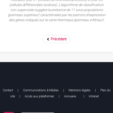
(cellules différenciées tardives). L’algorithme de classification
non supervisée suggère la présence de 11 sous-populations
(panneau supérieur) caractérisées par les patrons d’expression
des gènes indiqués sur la carte thermique (panneau inférieur).
Précédent
Contact
|
Communications & Médias
|
Mentions légales
| Plan du
site |
Accès aux plateformes
|
Annuaire
|
Intranet