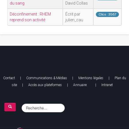
du sang
David Collas
Déconfinement : RHEM
Écrit par
Clics : 3567
reprend son activité
julien_cau
Contact
|
Communications & Médias
|
Mentions légales
| Plan du
site |
Accès aux plateformes
|
Annuaire
|
Intranet