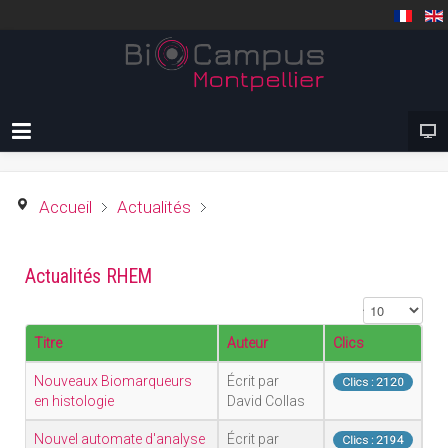
Accueil
Actualités
Actualités RHEM
Affichage #
Titre
Auteur
Clics
Nouveaux Biomarqueurs
Écrit par
Clics : 2120
en histologie
David Collas
Nouvel automate d'analyse
Écrit par
Clics : 2194