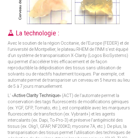
La technologie :
Avec le soutien de la région Occitanie, de l'Europe (FEDER) et de
l’université de Montpellier, le plateau RHEM de l’INM s’est équipé
d’un système de transparisation X-Clarity (Logos BioSystems)
qui permet d’accélérer très efficacement et de façon
reproductible la délipidisation des tissus sans utilisation de
solvants ou de réactifs hautement toxiques. Par exemple, cet
automate permet de transpariser un cerveau en 5 heures au lieu
de 5 à 7 jours manuellement.
L’ «
Active Clarity Technique
» (ACT) de l’automate permet la
conservation des tags fluorescents de modifications géniques
(ex. YGF, GFP, Tomato, etc.), est compatible avec les marqueurs
fluorescents de transfection (ex. Vybrant+) et les agents
intercalants (ex. Dapi, To-Pro-3) et préserve l’antigénicité des
tissus (ex. Olig1, GFAP, NF200KD, myosine 7A, etc.). De plus, la
transparisation des tissus permet l’utilisation des techniques de