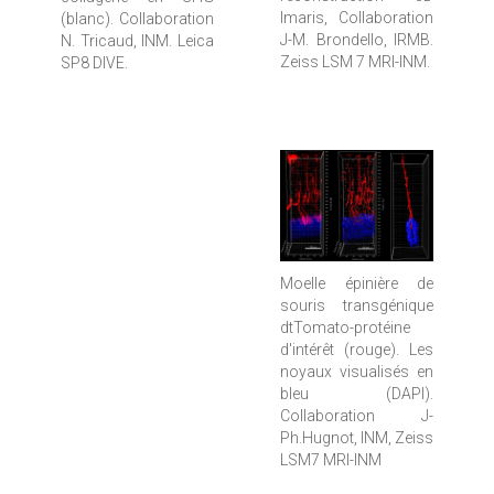
Imaris, Collaboration
(blanc). Collaboration
J-M. Brondello, IRMB.
N. Tricaud, INM. Leica
Zeiss LSM 7 MRI-INM.
SP8 DIVE.
Moelle épinière de
souris transgénique
dtTomato-protéine
d'intérêt (rouge). Les
noyaux visualisés en
bleu (DAPI).
Collaboration J-
Ph.Hugnot, INM, Zeiss
LSM7 MRI-INM