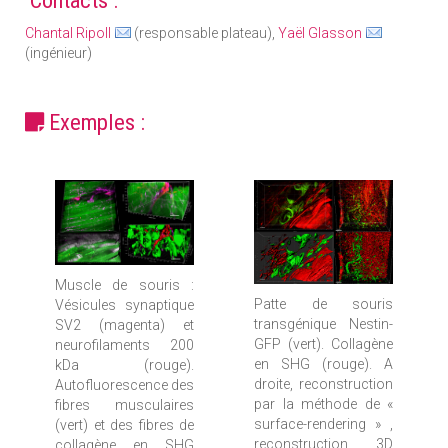
Chantal Ripoll
(responsable plateau),
Yaël Glasson
(ingénieur)
Exemples :
Muscle de souris :
Patte de souris
Vésicules synaptique
transgénique Nestin-
SV2 (magenta) et
GFP (vert). Collagène
neurofilaments 200
en SHG (rouge). A
kDa (rouge).
droite, reconstruction
Autofluorescence des
par la méthode de «
fibres musculaires
surface-rendering » ,
(vert) et des fibres de
reconstruction 3D
collagène en SHG