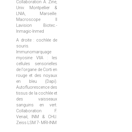
Collaboration A. Zine,
Univ. Montpellier &
LNIA, Marseille.
Macroscope II
Lavision Biotec.-
Inmagic-Inmed
A droite : cochlée de
souris.
Immunomarquage
myosine VIIA : les
cellules sensorielles
de l'organe de Corti en
rouge et des noyaux
en bleu (Dapi).
Autofluorescence des
tissus de la cochlée et
des vaisseaux
sanguins en vert.
Collaboration F.
Venail, INM & CHU.
Zeiss LSM 7- MRI-INM