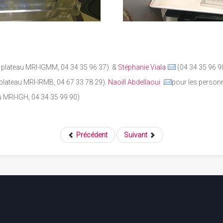
 plateau MRI-IGMM, 04 34 35 96 37) &
Stéphanie Viala
(04 34 35 96 9
plateau MRI-IRMB, 04 67 33 78 29).
Naoill Abdellaoui
pour les person
 MRI-IGH, 04 34 35 99 90)
Précédent
Suivant