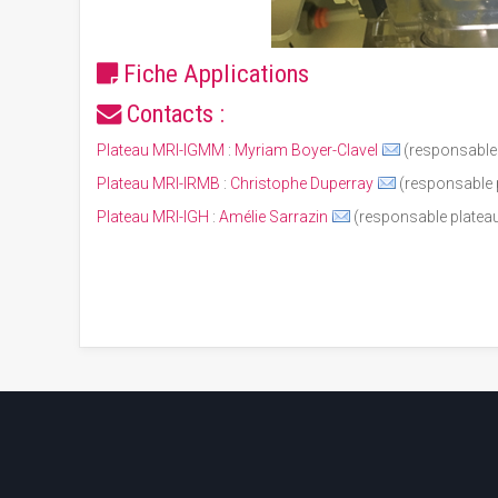
Fiche
Applications
Contacts :
Plateau MRI-IGMM
:
Myriam Boyer-Clavel
(responsable
Plateau MRI-IRMB
:
Christophe Duperray
(responsable 
Plateau MRI-IGH
:
Amélie Sarrazin
(responsable plateau