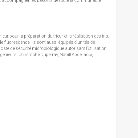
re et accompagner les besoins de toute la communauté
ur pour la préparation du trieur et la réalisation des tris.
e fluorescence. Ils sont aussi équipés d’unités de
oste de sécurité microbiologique autorisant l’utilisation
ingénieurs, Christophe Duperray, Naoill Abdellaoui,