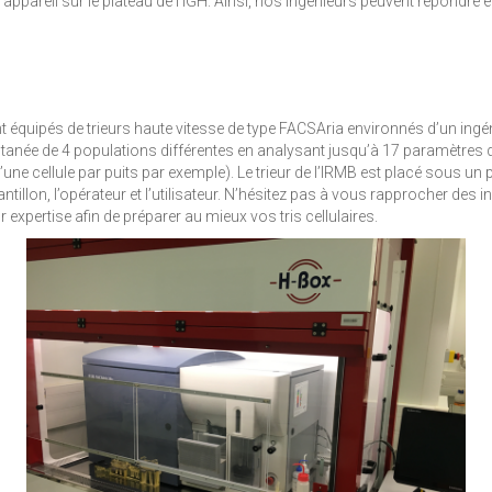
 appareil sur le plateau de l’IGH. Ainsi, nos ingénieurs peuvent répond
t équipés de trieurs haute vitesse de type FACSAria environnés d’un ingénie
ltanée de 4 populations différentes en analysant jusqu’à 17 paramètres d
e cellule par puits par exemple). Le trieur de l’IRMB est placé sous un p
tillon, l’opérateur et l’utilisateur. N’hésitez pas à vous rapprocher des 
 expertise afin de préparer au mieux vos tris cellulaires.