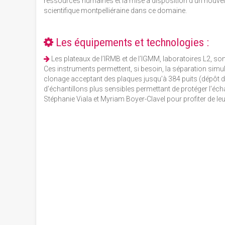
ressources humaines et la mise à disposition d’un nouvel
scientifique montpelliéraine dans ce domaine.
Les équipements et technologies :
Les plateaux de l’IRMB et de l’IGMM, laboratoires L2, son
Ces instruments permettent, si besoin, la séparation simu
clonage acceptant des plaques jusqu’à 384 puits (dépôt d’un
d’échantillons plus sensibles permettant de protéger l’échan
Stéphanie Viala et Myriam Boyer-Clavel pour profiter de leur