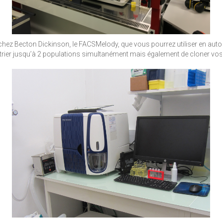
 de chez Becton Dickinson, le FACSMelody, que vous pourrez utiliser en a
trier jusqu’à 2 populations simultanément mais également de cloner vos é