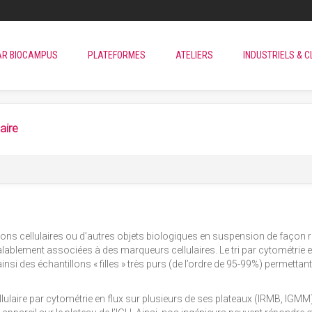
AR BIOCAMPUS
PLATEFORMES
ATELIERS
INDUSTRIELS & C
laire
ons cellulaires ou d’autres objets biologiques en suspension de façon rapi
ablement associées à des marqueurs cellulaires. Le tri par cytométrie e
ainsi des échantillons « filles » très purs (de l’ordre de 95-99%) permettant
llulaire par cytométrie en flux sur plusieurs de ses plateaux (IRMB, IGMM)