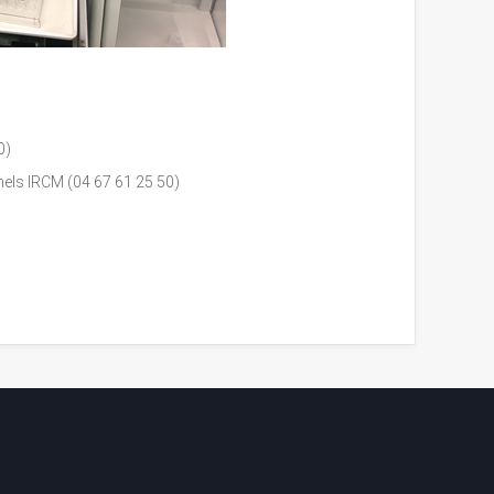
0)
nels IRCM (04 67 61 25 50)