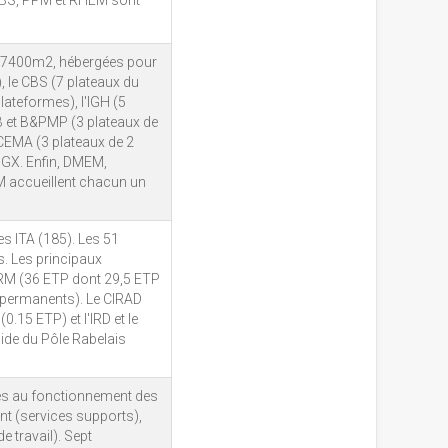
BBS, PPM et RHEM sont
e 7400m2, hébergées pour
), le CBS (7 plateaux du
lateformes), l'IGH (5
MB et B&PMP (3 plateaux de
ECEMA (3 plateaux de 2
MGX. Enfin, DMEM,
M accueillent chacun un
es ITA (185). Les 51
. Les principaux
RM (36 ETP dont 29,5 ETP
 permanents). Le CIRAD
(0.15 ETP) et l'IRD et le
aide du Pôle Rabelais
és au fonctionnement des
ent (services supports),
 travail). Sept