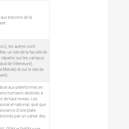
 aux besoins de la
ent.
o), les autres sont
r, un site de la faculté de
i répartis sur les campus
ud de Villeneuve),
Mende) et sur le site de
ent).
tribué aux plateformes en
yens humains destinés à
s de haut niveau. Les
onal et national, quel que
aissance d’une plate-
tionnés par un cahier des