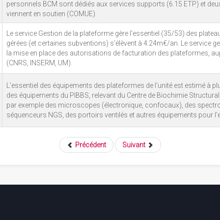
personnels BCM sont dédiés aux services supports (6.15 ETP) et deux
viennent en soutien (COMUE).
Le service Gestion de la plateforme gère l'essentiel (35/53) des platea
gérées (et certaines subventions) s'élèvent à 4.24m€/an. Le service g
la mise en place des autorisations de facturation des plateformes, aupr
(CNRS, INSERM, UM).
L'essentiel des équipements des plateformes de l'unité est estimé à pl
des équipements du PIBBS, relevant du Centre de Biochimie Structura
par exemple des microscopes (électronique, confocaux), des spectr
séquenceurs NGS, des portoirs ventilés et autres équipements pour l'e
Précédent
Suivant