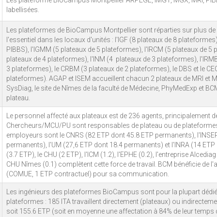
Les plateforme BioCampus Montpellier ARPEGE, IMGT, MGX, MRI, PI
labellisées.
Les plateformes de BioCampus Montpellier sont réparties sur plus d
l'essentiel dans les locaux d'unités : l'IGF (8 plateaux de 8 plateformes
PIBBS), l'IGMM (5 plateaux de 5 plateformes), l'IRCM (5 plateaux de 5 p
plateaux de 4 plateformes), l'INM (4 plateaux de 3 plateformes), l'IR
3 plateformes), le CRBM (3 plateaux de 2 plateformes), le DBS et le C
plateformes). AGAP et ISEM accueillent chacun 2 plateaux de MRI et 
SysDiag, le site de Nîmes de la faculté de Médecine, PhyMedExp et BC
plateau.
Le personnel affecté aux plateaux est de 236 agents, principalement d
Chercheurs/MCU/PU sont responsables de plateau ou de plateformes
employeurs sont le CNRS (82 ETP dont 45.8 ETP permanents), l'INSE
permanents), l'UM (27,6 ETP dont 18.4 permanents) et l'INRA (14 ETP
(3.7 ETP), le CHU (2 ETP), l'ICM (1.2), l'EPHE (0.2), l'entreprise Alcediag 
CHU Nîmes (0.1) complètent cette force de travail. BCM bénéficie de l'
(COMUE, 1 ETP contractuel) pour sa communication.
Les ingénieurs des plateformes BioCampus sont pour la plupart dédi
plateformes : 185 ITA travaillent directement (plateaux) ou indirectem
soit 155.6 ETP (soit en moyenne une affectation à 84% de leur temps de