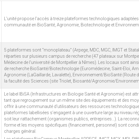
L'unité propose l'accès à treize plateformes technologiques adaptées
communauté en BioSanté, Agronomie, Biotechnologie et Environnem
5 plateformes sont "monoplateau" (Arpege, MDC, MGC, IMGT et Statabi
réparties sur plusieurs campus de recherche (47 plateaux sur Montpellie
Médecine de l'université de Montpellier à Nîmes). Les locaux sont ains
de recherche BioSanté/Biotechnologie (Euromédecine, Saint-Eloi, Arna
Agronomie (LaGaillarde, Lavalette), Environnement/BioSanté (Route de 
la faculté des Sciences (site Triolet, Biosanté/Agronomie/Environnem
Le label IBiSA (Infrastructures en Biologie Santé et Agronomie) est at
tant que regroupement sur un même site des équipements et des mo
offrir à une communauté d’utilisateurs des ressources technologique
plateformes labellisées s’engagent à une ouverture large au niveau régi
soit leur rattachement (organismes publics, entreprises…). La reconn
forme et les moyens spécifiques (financement, personnel) sont condi
charges général.