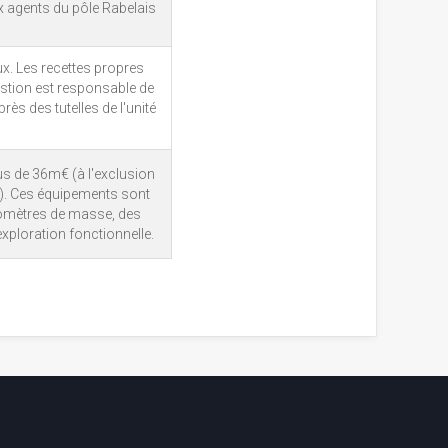
 agents du pôle Rabelais
ux. Les recettes propres
estion est responsable de
ès des tutelles de l'unité
us de 36m€ (à l'exclusion
l). Ces équipements sont
omètres de masse, des
xploration fonctionnelle.