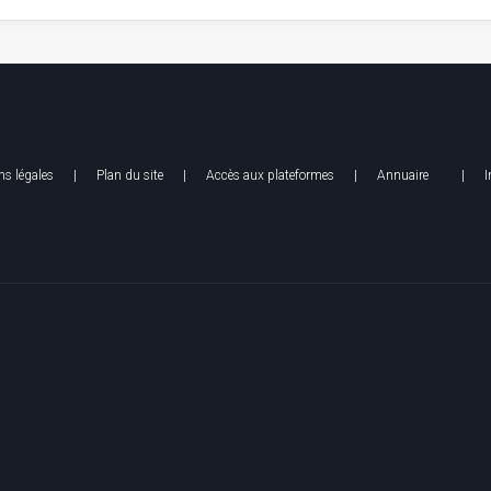
s légales
| Plan du site |
Accès aux plateformes
|
Annuaire
|
I