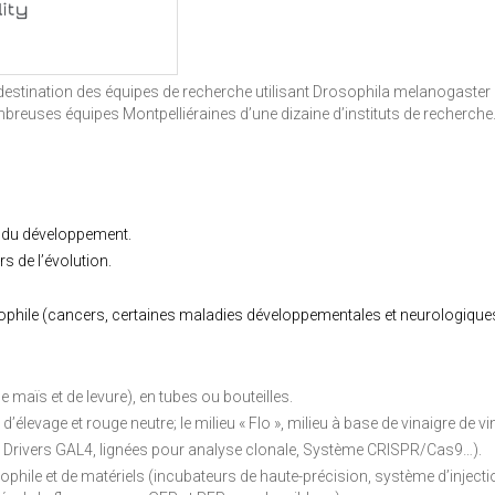
 destination des équipes de recherche utilisant Drosophila melanogaster
reuses équipes Montpelliéraines d’une dizaine d’instituts de recherche
s du développement.
de l’évolution.
hile (cancers, certaines maladies développementales et neurologiques.
e maïs et de levure), en tubes ou bouteilles.
d’élevage et rouge neutre; le milieu « Flo », milieu à base de vinaigre de vin
Drivers GAL4, lignées pour analyse clonale, Système CRISPR/Cas9…).
ophile et de matériels (incubateurs de haute-précision, système d’inject