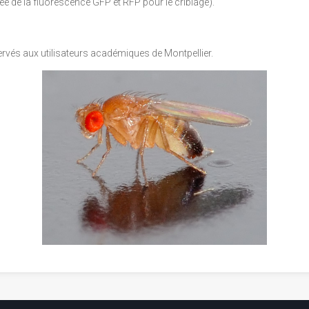
ée de la fluorescence GFP et RFP pour le criblage).
ervés aux utilisateurs académiques de Montpellier.