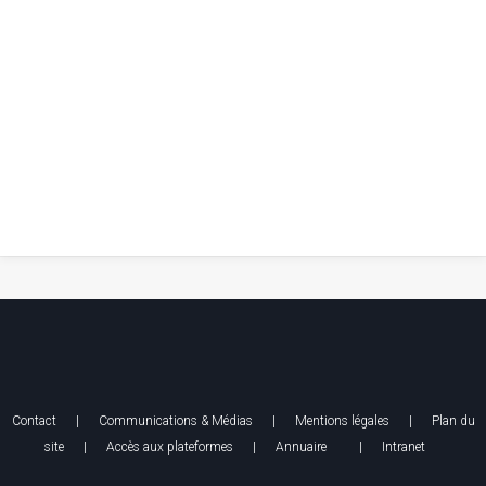
Contact
|
Communications & Médias
|
Mentions légales
| Plan du
site |
Accès aux plateformes
|
Annuaire
|
Intranet