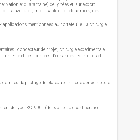
-dérivation et quarantaine) de lignées et leur export
véritable sauvegarde, mobilisable en quelque mois, des
ux applications mentionnées au portefeuille. La chirurgie
taires : concepteur de projet, chirurgie expérimentale
 en interne et des journées d’échanges techniques et
s comités de pilotage du plateau technique concerné et le
ement de type ISO :9001 (deux plateaux sont certifiés