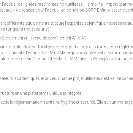
 l’accueil de lignées respirantes non utilisées. Il simplifie l’import (par re
« nettoyage » de lignées pour l’accueil en condition SOPF. Enfin, c’est une 
lent différents équipements et toute l’expertise scientifique nécessaire a
es rongeurs (rat et souris).
 hébergement en niveau de confinement A1 à A3.
n de la plateforme. RAM propose et participe à des formations réglemen
r), de l’animal à l’image (RHEM). RAM organise également des formations
s plateformes de BioCampus (RHEM et IPAM) ainsi qu'Anexplo à Toulouse.
ateurs académiques et privés. Chaque projet utilisateur est validé par le
ructure en une plateforme unique et intégrée.
et de la réglementation sanitaire/hygiène et sécurité. Elle suit un manag