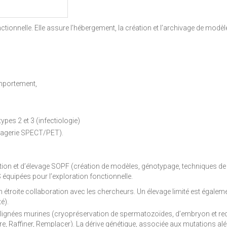
ctionnelle. Elle assure l’hébergement, la création et l’archivage de mod
omportement,
ypes 2 et 3 (infectiologie)
imagerie SPECT/PET).
tion et d’élevage SOPF (création de modèles, génotypage, techniques de r
 équipées pour l’exploration fonctionnelle.
en étroite collaboration avec les chercheurs. Un élevage limité est égale
é).
e lignées murines (cryopréservation de spermatozoïdes, d’embryon et re
e, Raffiner, Remplacer). La dérive génétique, associée aux mutations al