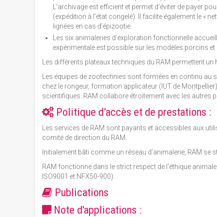
L’archivage est efficient et permet d’éviter de payer pour
(expédition à l’état congelé). Il facilite également le 
lignées en cas d’épizootie.
Les six animaleries d’exploration fonctionnelle accueil
expérimentale est possible sur les modèles porcins et l
Les différents plateaux techniques du RAM permettent un
Les équipes de zootechnies sont formées en continu au sei
chez le rongeur, formation applicateur (IUT de Montpellie
scientifiques. RAM collabore étroitement avec les autre
Politique d’accès et de prestations :
Les services de RAM sont payants et accessibles aux utilis
comité de direction du RAM.
Initialement bâti comme un réseau d’animalerie, RAM se st
RAM fonctionne dans le strict respect de l’éthique animale 
ISO9001 et NFX50-900).
Publications
Note d'applications :