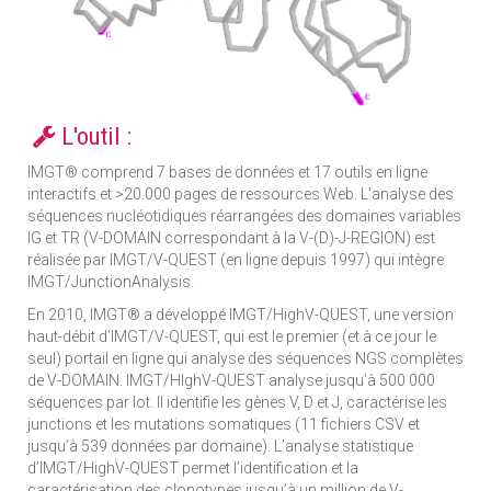
L'outil :
IMGT® comprend 7 bases de données et 17 outils en ligne
interactifs et >20.000 pages de ressources Web. L'analyse des
séquences nucléotidiques réarrangées des domaines variables
IG et TR (V-DOMAIN correspondant à la V-(D)-J-REGION) est
réalisée par IMGT/V-QUEST (en ligne depuis 1997) qui intègre
IMGT/JunctionAnalysis.
En 2010, IMGT® a développé IMGT/HighV-QUEST, une version
haut-débit d’IMGT/V-QUEST, qui est le premier (et à ce jour le
seul) portail en ligne qui analyse des séquences NGS complètes
de V-DOMAIN. IMGT/HIghV-QUEST analyse jusqu’à 500 000
séquences par lot. Il identifie les gènes V, D et J, caractérise les
junctions et les mutations somatiques (11 fichiers CSV et
jusqu’à 539 données par domaine). L’analyse statistique
d’IMGT/HighV-QUEST permet l’identification et la
caractérisation des clonotypes jusqu’à un million de V-