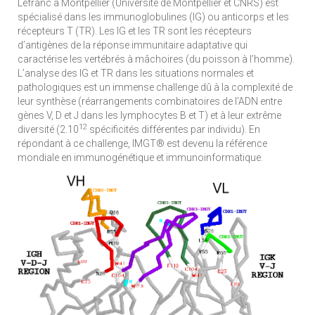
Lefranc à Montpellier (Université de Montpellier et CNRS) est
spécialisé dans les immunoglobulines (IG) ou anticorps et les
récepteurs T (TR). Les IG et les TR sont les récepteurs
d’antigènes de la réponse immunitaire adaptative qui
caractérise les vertébrés à mâchoires (du poisson à l’homme).
L’analyse des IG et TR dans les situations normales et
pathologiques est un immense challenge dû à la complexité de
leur synthèse (réarrangements combinatoires de l’ADN entre
gènes V, D et J dans les lymphocytes B et T) et à leur extrême
12
diversité (2.10
spécificités différentes par individu). En
répondant à ce challenge, IMGT® est devenu la référence
mondiale en immunogénétique et immunoinformatique.