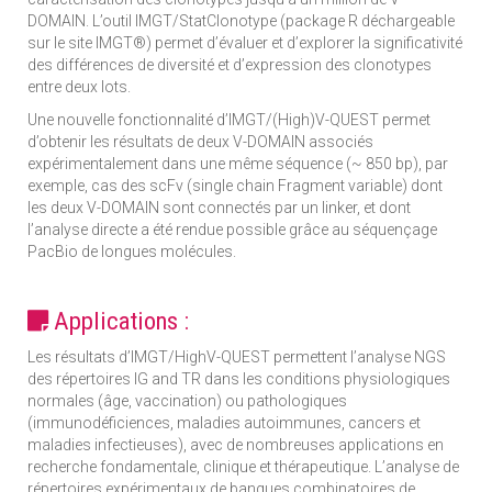
DOMAIN. L’outil IMGT/StatClonotype (package R déchargeable
sur le site IMGT®) permet d’évaluer et d’explorer la significativité
des différences de diversité et d’expression des clonotypes
entre deux lots.
Une nouvelle fonctionnalité d’IMGT/(High)V-QUEST permet
d’obtenir les résultats de deux V-DOMAIN associés
expérimentalement dans une même séquence (~ 850 bp), par
exemple, cas des scFv (single chain Fragment variable) dont
les deux V-DOMAIN sont connectés par un linker, et dont
l’analyse directe a été rendue possible grâce au séquençage
PacBio de longues molécules.
Applications :
Les résultats d’IMGT/HighV-QUEST permettent l’analyse NGS
des répertoires IG and TR dans les conditions physiologiques
normales (âge, vaccination) ou pathologiques
(immunodéficiences, maladies autoimmunes, cancers et
maladies infectieuses), avec de nombreuses applications en
recherche fondamentale, clinique et thérapeutique. L’analyse de
répertoires expérimentaux de banques combinatoires de