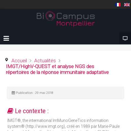
Accueil
Actualités
IMGT/HighV-QUEST et analyse NGS des
répertoires de la réponse immunitaire adaptative
Publication : 29 mai 2018
Le contexte :
IMGT®, the international ImMunoGeneTics information
system® (http://www.imgt.org), créé en 1989 par Marie-Paule