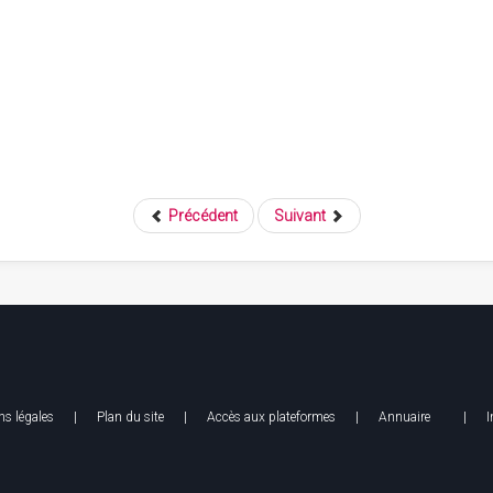
Précédent
Suivant
s légales
| Plan du site |
Accès aux plateformes
|
Annuaire
|
I