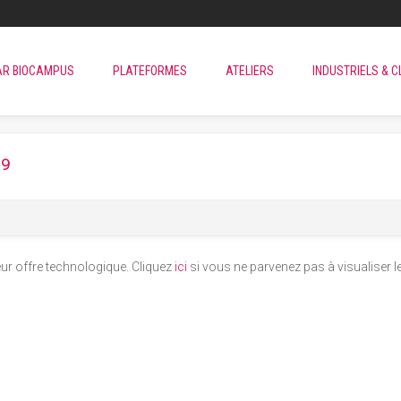
AR BIOCAMPUS
PLATEFORMES
ATELIERS
INDUSTRIELS & C
19
ur offre technologique. Cliquez
ici
si vous ne parvenez pas à visualiser le