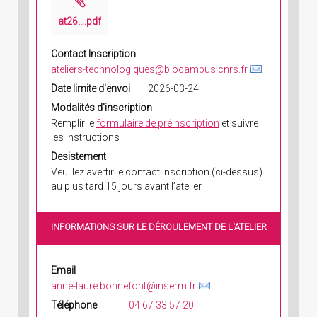
at2606-fiche-atelier-vous-utiliser-des-animaux-de-laboratoire
.pdf
Contact Inscription
ateliers-technologiques@biocampus.cnrs.fr
Date limite d'envoi
2026-03-24
Modalités d'inscription
Remplir le
formulaire de préinscription
et suivre
les instructions
Desistement
Veuillez avertir le contact inscription (ci-dessus)
au plus tard 15 jours avant l’atelier
INFORMATIONS SUR LE DÉROULEMENT DE L'ATELIER
Email
anne-laure.bonnefont@inserm.fr
Téléphone
04 67 33 57 20