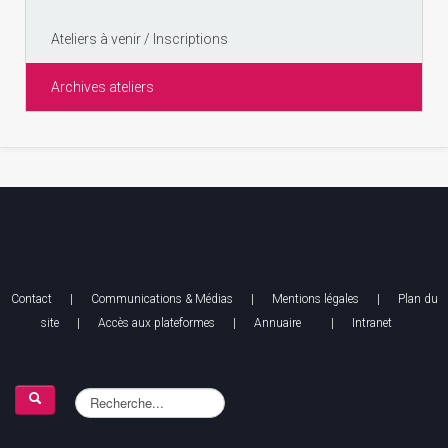
Ateliers à venir / Inscriptions
Archives ateliers
Contact
|
Communications & Médias
|
Mentions légales
| Plan du
site |
Accès aux plateformes
|
Annuaire
|
Intranet