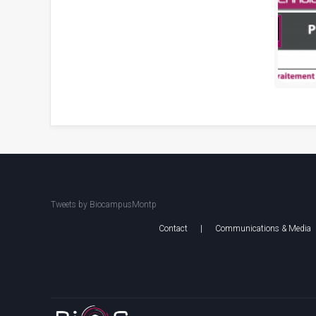
Tweets by BiocampusMontp
Contact
|
Communications & Media