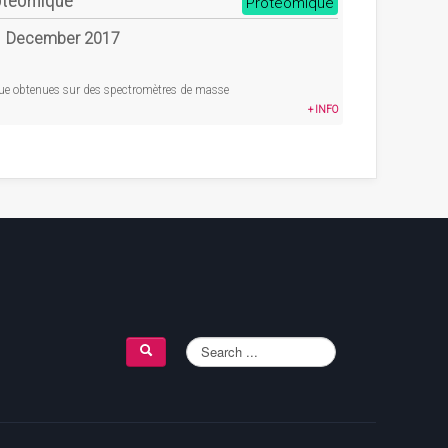
otéomique
Protéomique
01 December 2017
ue obtenues sur des spectromètres de masse
+ INFO