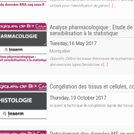
utilisés pour l'identification de génes
[...]
Analyse pharmacologique : Etude de 
sensibilisation à la statistique
Tuesday, 16 May 2017
Montpellier
Objectifs: Définir les bases théoriques de la pharma
des exercices types Sensibiliser à
[...]
Congélation des tissus et cellules, c
Thursday, 19 October 2017
Acquérir la technique de congélation rapide des tissus e