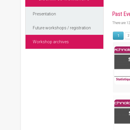
Past Ev
Presentation
There are 1
Future workshops / registration
1
2
Workshop archives