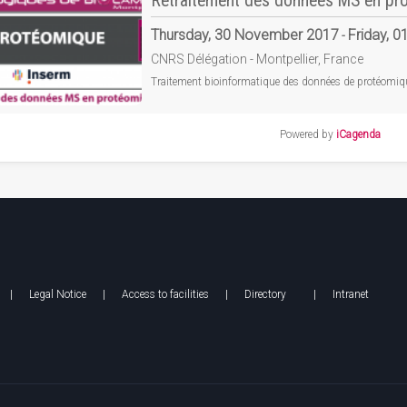
Retraitement des données MS en pr
Thursday, 30 November 2017
Friday, 
-
CNRS Délégation
-
Montpellier, France
Traitement bioinformatique des données de protéomiq
Powered by
iCagenda
|
Legal Notice
|
Access to facilities
|
Directory
|
Intranet