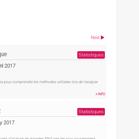
Next
que
Statistiques
ril 2017
ues pour comprendre les méthodes utilisées lors de l'analyse
+ INFO
R
Statistiques
ay 2017
giciels d'analyse de données RNA-seq les plus couramment