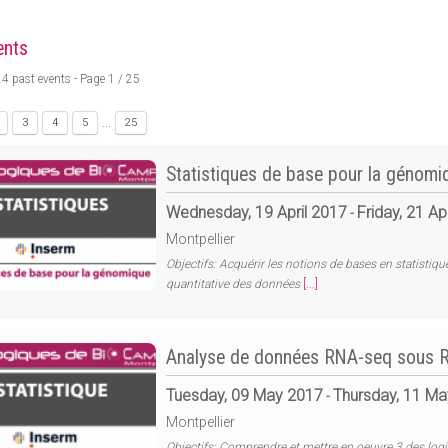
ents
24 past events
- Page 1 / 25
...
3
4
5
25
Statistiques de base pour la génomi
Wednesday, 19 April 2017
Friday, 21 Ap
-
Montpellier
Objectifs: Acquérir les notions de bases en statistiq
quantitative des données
[...]
Analyse de données RNA-seq sous 
Tuesday, 09 May 2017
Thursday, 11 M
-
Montpellier
Objectifs: Comprendre et mettre en oeuvre 3 des lo