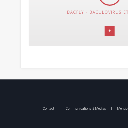
BACFLY - BACULOVIRUS E
+
Contact
|
Communications & Médias
|
Mention