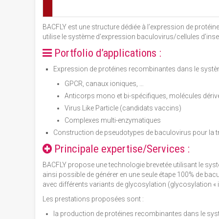
BACFLY est une structure dédiée à l’expression de protéi
utilise le système d'expression baculovirus/cellules d’ins
Portfolio d’applications :
Expression de protéines recombinantes dans le système
GPCR, canaux ioniques, …
Anticorps mono et bi-spécifiques, molécules dériv
Virus Like Particle (candidats vaccins)
Complexes multi-enzymatiques
Construction de pseudotypes de baculovirus pour la 
Principale expertise/Services :
BACFLY propose une technologie brevetée utilisant le systè
ainsi possible de générer en une seule étape 100% de bac
avec différents variants de glycosylation (glycosylation «
Les prestations proposées sont :
la production de protéines recombinantes dans le syst