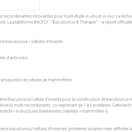
nes recombinantes innovantes pour toute étude
in vitro
et
in vivo
. La tech
ecte. La plateforme BACFLY - "Baculovirus & Thérapie" – a rejoint officie
 baculovirus / cellules d’insecte :
ées d’anticorps
transduction de cellules de mammifères.
me Baculovirus/cellule d’insecte pour la construction de baculovirus mu
ulovirus multi-recombinants, co-exprimant de 1 à 6 protéines. Cette tec
 insecte » à structures biantennées sialylées « mammifère »).
ème baculovirus/cellules d’insectes (protéines simples mais difficiles