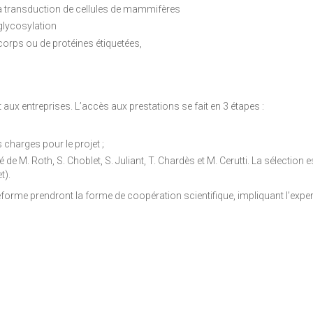
a transduction de cellules de mammifères
 glycosylation
icorps ou de protéines étiquetées,
ux entreprises. L’accès aux prestations se fait en 3 étapes :
 charges pour le projet ;
 M. Roth, S. Choblet, S. Juliant, T. Chardès et M. Cerutti. La sélection est
t).
lateforme prendront la forme de coopération scientifique, impliquant l’e