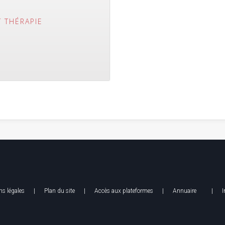
T THÉRAPIE
s légales
| Plan du site |
Accès aux plateformes
|
Annuaire
|
I