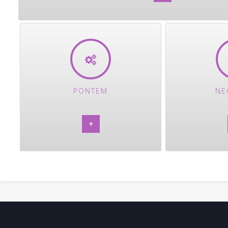
PONTEM
NE
+