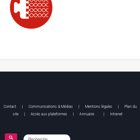
Contact
|
Communications & Médias
|
Mentions légales
| Plan du
site |
Accès aux plateformes
|
Annuaire
|
Intranet