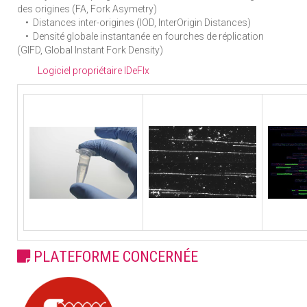
des origines (FA, Fork Asymetry)
• Distances inter-origines (IOD, InterOrigin Distances)
• Densité globale instantanée en fourches de réplication
(GIFD, Global Instant Fork Density)
Logiciel propriétaire IDeFIx
PLATEFORME CONCERNÉE