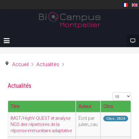
Accueil
Actualités
Actualités
Affichage #
Titre
Auteur
Clics
IMGT/HighV-QUEST et analyse
Écrit par
Clics : 2824
NGS des répertoires de la
julien_cau
réponse immunitaire adaptative