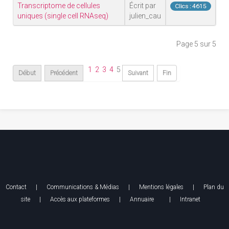
Transcriptome de cellules
Écrit par
Clics : 4615
uniques (single cell RNAseq)
julien_cau
Page 5 sur 5
1
2
3
4
5
Début
Précédent
Suivant
Fin
Contact
|
Communications & Médias
|
Mentions légales
| Plan du
site |
Accès aux plateformes
|
Annuaire
|
Intranet