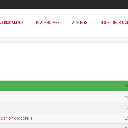
AR BIOCAMPUS
PLATEFORMES
ATELIERS
INDUSTRIELS & C
A
Éc
Éc
osition corporelle
Éc