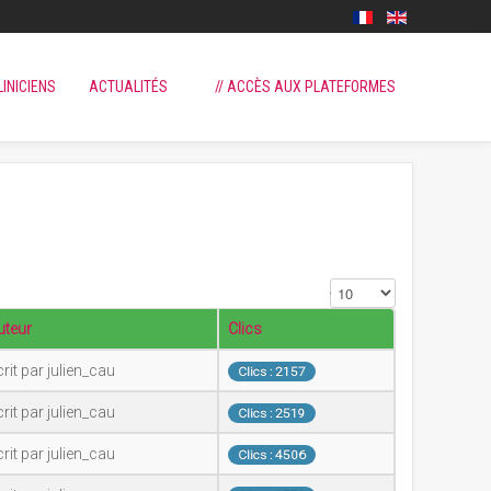
LINICIENS
ACTUALITÉS
// ACCÈS AUX PLATEFORMES
Affichage #
uteur
Clics
rit par julien_cau
Clics : 2157
rit par julien_cau
Clics : 2519
rit par julien_cau
Clics : 4506