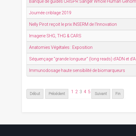
Banque de guides CRISPR Sanger Whole Human Geno
Journée criblage 2019
Nelly Pirot reçoit le prix INSERM de l'Innovation
Imagerie SHG, THG & CARS
Anatomies Végétales : Exposition
Séquençage "grande longueur" (long reads) d’ADN et d’
Immunodosage haute sensibilité de biomarqueurs
1
2
3
4
5
Début
Précédent
Suivant
Fin