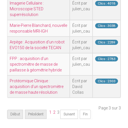
Imagerie Cellulaire :
Écrit par
Clics : 4018
Microscopie STED
julien_cau
superrésolution
Marie-Pierre Blanchard, nouvelle
Écrit par
Clics : 3038
responsable MRI-IGH
julien_cau
Arpège : Acquisition d'un robot
Écrit par
Clics : 2289
EVO150 de la société TECAN
julien_cau
FPP : acquisition d'un
Écrit par
Clics : 2783
spectromètre de masse de
julien_cau
paillasse à géométrie hybride
Protéomique Clinique :
Écrit par
Clics : 2303
acquisition d'un spectromètre
David
de masse haute résolution
Collas
Page 3 sur 3
1
2
3
Début
Précédent
Suivant
Fin