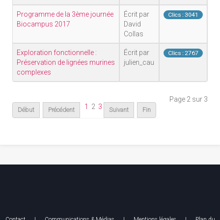
Programme de la 3ème journée
Écrit par
Clics : 3041
Biocampus 2017
David
Collas
Exploration fonctionnelle :
Écrit par
Clics : 2767
Préservation de lignées murines
julien_cau
complexes
Page 2 sur 3
1
2
3
Début
Précédent
Suivant
Fin
Contact
|
Communications & Médias
|
Mentions légales
| Plan du