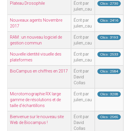
Plateau Drosophile
Écrit par
Clics : 2730
julien_cau
Nouveaux agents Novembre
Écrit par
Clics : 2416
2017
julien_cau
RAM : un nouveau logiciel de
Écrit par
Clics : 3193
gestion commun
julien_cau
Nouvelle identité visuelle des
Écrit par
Clics : 2533
plateformes
julien_cau
BioCampus en chiffres en 2017
Écrit par
Clics : 2584
David
Collas
Microtomographie RX large
Écrit par
Clics : 3208
gamme de résolutions et de
julien_cau
taille d'échantillons
Bienvenue sur le nouveau site
Écrit par
Clics : 2565
Web de Biocampus !
David
Collas